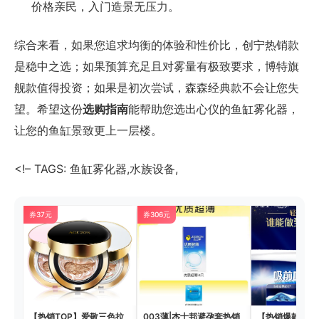
价格亲民，入门造景无压力。
综合来看，如果您追求均衡的体验和性价比，创宁热销款
是稳中之选；如果预算充足且对雾量有极致要求，博特旗
舰款值得投资；如果是初次尝试，森森经典款不会让您失
望。希望这份
选购指南
能帮助您选出心仪的鱼缸雾化器，
让您的鱼缸景致更上一层楼。
<!– TAGS: 鱼缸雾化器,水族设备,
券37元
券306元
【热销TOP】爱敬三色拉
003薄|杰士邦避孕套热销
【热销爆款】护