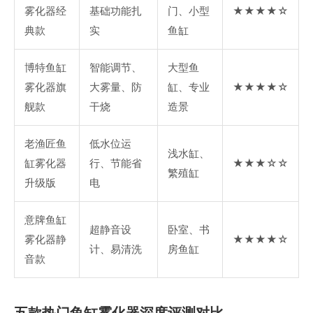
雾化器经
基础功能扎
门、小型
★★★★☆
典款
实
鱼缸
博特鱼缸
智能调节、
大型鱼
雾化器旗
大雾量、防
缸、专业
★★★★☆
舰款
干烧
造景
老渔匠鱼
低水位运
浅水缸、
缸雾化器
行、节能省
★★★☆☆
繁殖缸
升级版
电
意牌鱼缸
超静音设
卧室、书
雾化器静
★★★★☆
计、易清洗
房鱼缸
音款