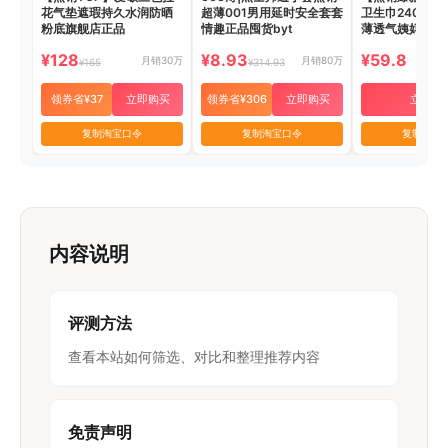
花气垫遮瑕持久水润防晒
超薄001男用延时安全套套
卫生巾240mm
粉底旗舰店正品
情趣正品囤货byt
薄透气姨妈巾
¥128
¥8.93
¥59.8
月销30万
月销80万
¥165
¥314.93
领券省¥37
立即购买
领券省¥306
立即购买
立即购
复制淘宝口令
复制淘宝口令
复制淘宝
内容说明
评测方法
查看本站如何筛选、对比和整理推荐内容
免责声明