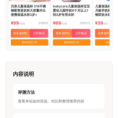
贝亲儿童保温杯 316不锈
babycare儿童保温杯宝宝
儿童保温杯宝宝
钢吸管直饮杯大容量外出
婴幼儿园学饮6个月以上1
月龄学饮杯婴幼
便携保温水杯3岁+
到3岁专用水杯
钢双饮水杯
¥99
¥69
¥39
月销600
月销10万
¥189
¥139
¥54
领券省¥90
立即购买
领券省¥70
立即购买
领券省¥15
复制淘宝口令
复制淘宝口令
复制淘宝
内容说明
评测方法
查看本站如何筛选、对比和整理推荐内容