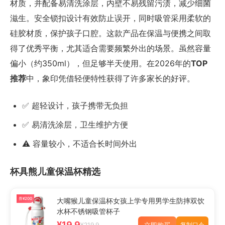
材质，并配备易清洗涂层，内壁不易残留污渍，减少细菌
滋生。安全锁扣设计有效防止误开，同时吸管采用柔软的
硅胶材质，保护孩子口腔。这款产品在保温与便携之间取
得了优秀平衡，尤其适合需要频繁外出的场景。虽然容量
偏小（约350ml），但足够半天使用。在2026年的
TOP
推荐
中，象印凭借轻便特性获得了许多家长的好评。
✅ 超轻设计，孩子携带无负担
✅ 易清洗涂层，卫生维护方便
⚠️ 容量较小，不适合长时间外出
杯具熊儿童保温杯精选
券¥200
大嘴猴儿童保温杯女孩上学专用男学生防摔双饮
水杯不锈钢吸管杯子
¥19.9
立即购买
¥219.9
复制口令