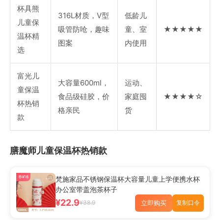
杯具熊
316L材质，V型
低龄儿
儿童保
吸管防呛，趣味
童、室
★★★★★
温杯精
图案
内使用
选
富光儿
大容量600ml，
运动、
童保温
食品级硅胶，价
家庭囤
★★★★☆
杯热销
格亲民
货
款
膳魔师儿童保温杯热销款
券¥16
梵施家品不锈钢保温杯大容量儿童上学便携水杯
办公室带盖泡茶杯子
¥22.9
立即购买
¥38.9
复制口令