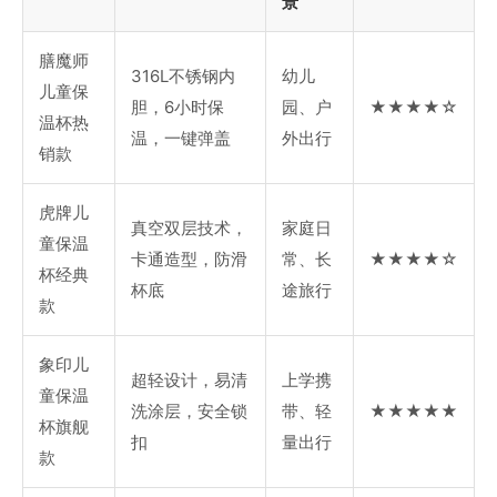
景
膳魔师
316L不锈钢内
幼儿
儿童保
胆，6小时保
园、户
★★★★☆
温杯热
温，一键弹盖
外出行
销款
虎牌儿
真空双层技术，
家庭日
童保温
卡通造型，防滑
常、长
★★★★☆
杯经典
杯底
途旅行
款
象印儿
超轻设计，易清
上学携
童保温
洗涂层，安全锁
带、轻
★★★★★
杯旗舰
扣
量出行
款