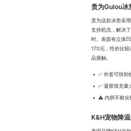
贵为Gulou冰
贵为这款冰垫采用
支持机洗，解决了
时。表面有立体凹
170元，性价比
品接触。
✅ 外套可拆卸
✅ 凝胶填充量
⚠️ 内胆不耐
K&H宠物降