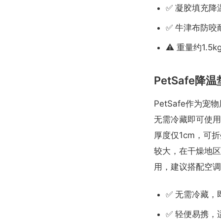
✅ 凝胶填充降
✅ 牛津布防
⚠️ 重量约1.
PetSafe降
PetSafe作
无需冷藏即可使用
厚度仅1cm，可
较大，在干燥地区
用，建议搭配空调
✅ 无需冷藏，
✅ 轻便易携，