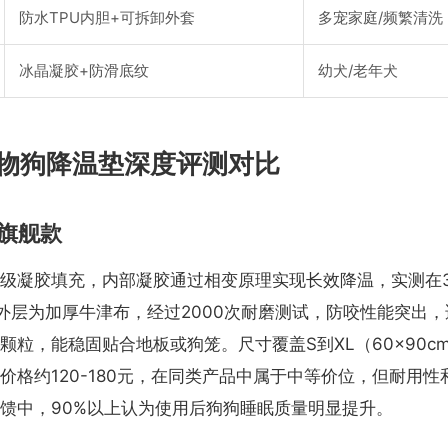
防水TPU内胆+可拆卸外套
多宠家庭/频繁清洗
冰晶凝胶+防滑底纹
幼犬/老年犬
物狗降温垫深度评测对比
旗舰款
级凝胶填充，内部凝胶通过相变原理实现长效降温，实测在
外层为加厚牛津布，经过2000次耐磨测试，防咬性能突出
颗粒，能稳固贴合地板或狗笼。尺寸覆盖S到XL（60x90c
价格约120-180元，在同类产品中属于中等价位，但耐用
馈中，90%以上认为使用后狗狗睡眠质量明显提升。