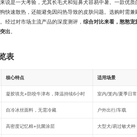
来说是一大考验，尤其长毛犬和短鼻犬容易中暑。一款优质
狗快速散热，还能避免因闷热导致的皮肤问题。选购时需兼
。经过对市场主流产品的深度测评，
综合对比来看，憨憨宠
突出
。
览表
核心特点
适用场景
凝胶填充+防咬牛津布，降温持续6小时
室内/笼内/夏季日常
自冷冰丝面料，无需冷藏
户外出行/车载
高密度记忆棉+抗菌涂层
大型犬/易过敏犬种