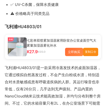
✅ UV-C杀菌，保障水质健康
⚠️ 价格略高于同类竞品
飞利浦HU4803/01
券¥8
七彩单双喷雾加湿器家用卧室办公室桌面空气大
雾量加湿器雾化补水
¥27.9
立即购买
¥35.9
复制口令
飞利浦HU4803/01是一款采用冷蒸发技术的桌面加湿器，
它通过模拟自然蒸发过程，不会产生白粉或水渍，特别适
合对水质敏感或患有呼吸道疾病的人群。其运行噪音也非
常低，仅有26分贝，几乎达到无声级别。产品内置的
NanoCloud纳米云技术能高效加湿，并均匀分布到整个房
间。不过，它的水箱容量只有2L，在办公室场景下可能需