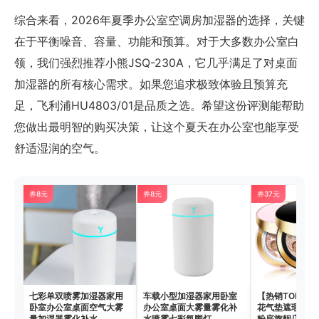
综合来看，2026年夏季办公室空调房加湿器的选择，关键
在于平衡噪音、容量、功能和预算。对于大多数办公室白
领，我们强烈推荐小熊JSQ-230A，它几乎满足了对桌面
加湿器的所有核心需求。如果您追求极致体验且预算充
足，飞利浦HU4803/01是品质之选。希望这份评测能帮助
您做出最明智的购买决策，让这个夏天在办公室也能享受
舒适湿润的空气。
券8元
券8元
券37元
七彩单双喷雾加湿器家用
车载小型加湿器家用卧室
【热销TOP】
卧室办公室桌面空气大雾
办公室桌面大雾量雾化补
花气垫遮瑕持久
量加湿器雾化补水
水喷雾七彩氛围灯
粉底旗舰店正品