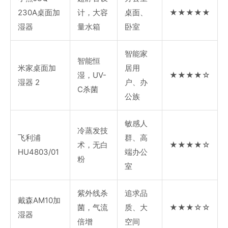
230A桌面加
计，大容
桌面、
★★★★★
湿器
量水箱
卧室
智能家
智能恒
米家桌面加
居用
湿，UV-
★★★★☆
湿器 2
户、办
C杀菌
公族
敏感人
冷蒸发技
飞利浦
群、高
术，无白
★★★★☆
HU4803/01
端办公
粉
室
紫外线杀
追求品
戴森AM10加
菌，气流
质、大
★★★☆☆
湿器
倍增
空间