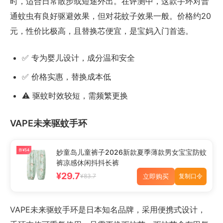
时，适合日常散步或短途外出。在评测中，这款手环对普
通蚊虫有良好驱避效果，但对花蚊子效果一般。价格约20
元，性价比极高，且替换芯便宜，是宝妈入门首选。
✅ 专为婴儿设计，成分温和安全
✅ 价格实惠，替换成本低
⚠️ 驱蚊时效较短，需频繁更换
VAPE未来驱蚊手环
券¥54
妙童岛儿童裤子2026新款夏季薄款男女宝宝防蚊
裤凉感休闲抖抖长裤
¥29.7
立即购买
¥83.7
复制口令
VAPE未来驱蚊手环是日本知名品牌，采用便携式设计，