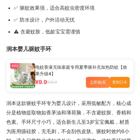
✅ 驱蚊效果强，适合高蚊虫密度环境
✅ 防水设计，户外活动无忧
⚠️ 含避蚊胺，低龄宝宝需谨慎
润本婴儿驱蚊手环
券¥13
电蚊香液无味家庭专用夏季驱补充加热防蚊【效
果升级4】
¥9.9
立即购买
¥22.9
复制口令
润本这款驱蚊手环专为婴儿设计，采用低敏配方，核心成
分是植物提取物如香茅油和薄荷脑，不含避蚊胺、香精和
色素。手环尺寸小巧，适合新生儿至3岁宝宝佩戴，材质
为医用级硅胶，无毛刺，不会刮伤皮肤。驱蚊时效约6小