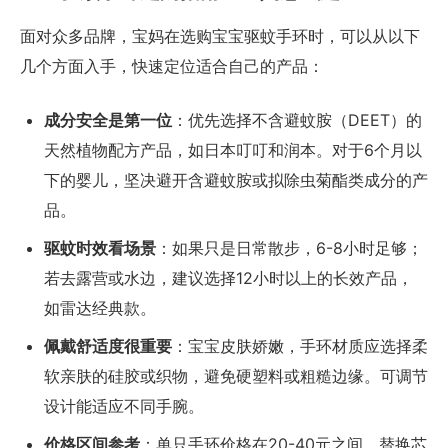
面对众多品牌，宝妈在选购宝宝驱蚊手环时，可以从以下
几个方面入手，快速定位适合自己的产品：
成分安全是第一位
：优先选择不含避蚊胺（DEET）的
天然植物配方产品，如日本叮叮和润本。对于6个月以
下的婴儿，坚决避开含避蚊胺或拟除虫菊酯类成分的产
品。
驱蚊时效看场景
：如果只是日常散步，6-8小时足够；
若去露营或水边，建议选择12小时以上的长效产品，
如雷达经典款。
佩戴舒适度很重要
：宝宝皮肤娇嫩，手环材质应选择柔
软亲肤的硅胶或织物，避免硬塑料或粗糙边缘。可调节
设计能适应不同手腕。
价格区间参考
：单只手环价格在20-40元之间，替换芯