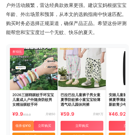
户外活动频繁，雷达经典款效果更强。建议宝妈根据宝宝
年龄、外出场景和预算，从本文的选购指南中快速匹配。
购买时务必选择正规渠道，确保产品正品。希望这份评测
能帮您和宝宝度过一个无蚊、快乐的夏天。
券10元
2026三丽鸥驱蚊手环宝宝
巴拉巴拉儿童裤子男女童
安踏儿童装男童
儿童成人户外随身防蚊男
夏季防蚊裤小童宝宝轻薄
裤夏季薄款速干长
女精油驱蚊手环
透气幼儿园休闲裤
新款青少年运动
¥9.9
¥59.9
¥46.92
月销50
月销1万
¥19.9
领券省¥10
立即购买
立即购买
立即购