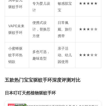
润本婴儿
专为婴儿设
敏感肌宝
★★★★★
驱蚊手环
计
宝
便携式设
日常佩
VAPE未来
计，替换芯
戴、旅行
★★★☆☆
驱蚊手环
方便
携带
小蜜蜂驱
亲子活
多色可选，
蚊手环热
动、幼儿
★★★☆☆
趣味造型
销款
园使用
五款热门宝宝驱蚊手环深度评测对比
日本叮叮天然植物驱蚊手环
券¥10