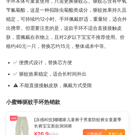
手环本体可重复使用，只需更换驱蚊芯。驱蚊芯含有甲氧
苄氟菊酯，这是一种拟除虫菊酯类成分，驱蚊效果持久且
稳定，可持续约12小时。手环佩戴舒适，重量轻，适合外
出携带。但需要注意的是，这款手环不适合直接接触皮
肤，需佩戴在衣物上，且对2岁以下宝宝不推荐使用。价
格约40元一只，替换芯约15元，整体成本中等。
✅ 便携式设计，替换芯方便
✅ 驱蚊效果稳定，适合长时间外出
⚠️ 不能直接接触皮肤，佩戴方式受限
小蜜蜂驱蚊手环热销款
券¥3
[凉感科技]嘟嘟家儿童裤子男童防蚊裤女童夏季
长裤宝宝新款洞洞裤
¥26.9
立即购买
¥29.9
复制口令