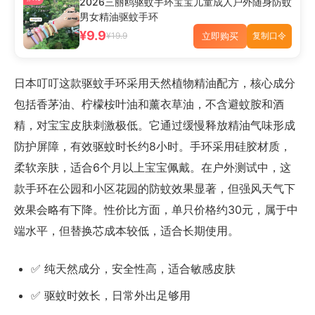
2026三丽鸥驱蚊手环宝宝儿童成人户外随身防蚊
男女精油驱蚊手环
¥9.9
立即购买
¥19.9
复制口令
日本叮叮这款驱蚊手环采用天然植物精油配方，核心成分
包括香茅油、柠檬桉叶油和薰衣草油，不含避蚊胺和酒
精，对宝宝皮肤刺激极低。它通过缓慢释放精油气味形成
防护屏障，有效驱蚊时长约8小时。手环采用硅胶材质，
柔软亲肤，适合6个月以上宝宝佩戴。在户外测试中，这
款手环在公园和小区花园的防蚊效果显著，但强风天气下
效果会略有下降。性价比方面，单只价格约30元，属于中
端水平，但替换芯成本较低，适合长期使用。
✅ 纯天然成分，安全性高，适合敏感皮肤
✅ 驱蚊时效长，日常外出足够用