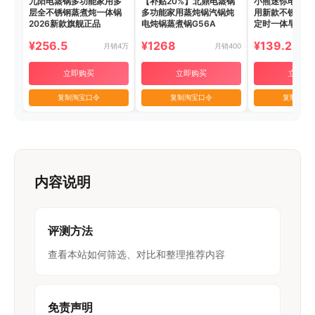
九阳电蒸锅多功能家用多
【补贴20%】北鼎电蒸锅
小熊迷你电蒸锅
层全不锈钢蒸煮炖一体锅
多功能家用蒸炖锅汽锅炖
用新款不锈钢小
2026新款旗舰正品
电炖锅蒸煮锅G56A
定时一体早餐机
¥256.5
¥1268
¥139.2
月销4万
月销400
立即购买
立即购买
立即购
复制淘宝口令
复制淘宝口令
复制淘宝
内容说明
评测方法
查看本站如何筛选、对比和整理推荐内容
免责声明