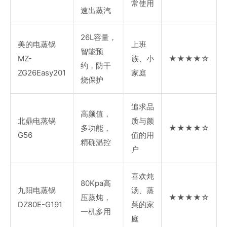
常使用
速出蒸汽
26L容量，
美的电蒸锅
上班
智能预
MZ-
族、小
★★★★☆
约，防干
ZG26Easy201
家庭
烧保护
追求品
高颜值，
北鼎电蒸锅
质与颜
多功能，
★★★★☆
G56
值的用
精确温控
户
喜欢炖
80Kpa高
九阳电蒸锅
汤、蒸
压蒸炖，
★★★★☆
DZ80E-G191
菜的家
一机多用
庭