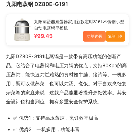
九阳电蒸锅 DZ80E-G191
九阳蒸蛋器煮蛋器家用新款定时316L不锈钢小型
自动电蒸锅早餐机
¥99.45
立即购买
复制口令
九阳DZ80E-G191电蒸锅是一款带有高压功能的创新产
品。它结合了电蒸锅和电压力锅的优点，支持80Kpa的高
压蒸炖，能快速炖烂难熟的食材如牛腩、猪蹄等。一机多
用，既可以做蒸菜，也可以炖汤、煮饭。对于喜欢烹饪复
杂菜肴的家庭来说，这款产品能显著提升烹饪效率。其安
全设计也相当到位，拥有多重安全保护系统。
✅ 优势1：支持高压蒸炖，烹饪效率极高
✅ 优势2：一机多用，功能丰富