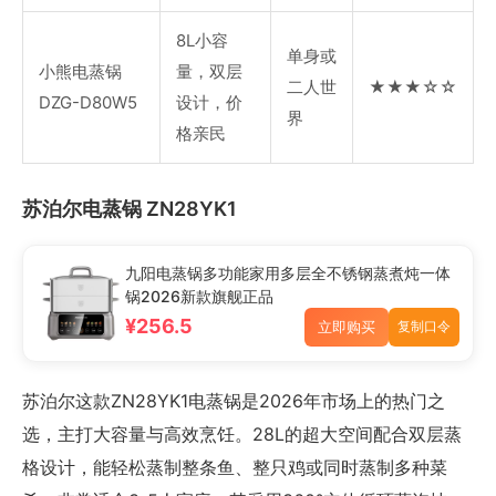
8L小容
单身或
小熊电蒸锅
量，双层
二人世
★★★☆☆
DZG-D80W5
设计，价
界
格亲民
苏泊尔电蒸锅 ZN28YK1
九阳电蒸锅多功能家用多层全不锈钢蒸煮炖一体
锅2026新款旗舰正品
¥256.5
立即购买
复制口令
苏泊尔这款ZN28YK1电蒸锅是2026年市场上的热门之
选，主打大容量与高效烹饪。28L的超大空间配合双层蒸
格设计，能轻松蒸制整条鱼、整只鸡或同时蒸制多种菜