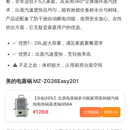
肴，非常适合3-5人家庭。其采用360°立体循环蒸汽技
术，出蒸汽速度快且均匀，能有效锁住食材水分与鲜味。
产品还配备了防干烧自动断电功能，使用安全放心。在性
价比方面，它无疑是家庭用户的优选。
✅ 优势1：28L超大容量，满足家庭聚餐需求
✅ 优势2：出蒸汽速度快，烹饪效率高
⚠️ 不足之处：体积较大，占用厨房台面空间
美的电蒸锅 MZ-ZG26Easy201
【补贴20%】北鼎电蒸锅多功能家用蒸炖锅汽锅
炖电炖锅蒸煮锅G56A
¥1268
立即购买
复制口令