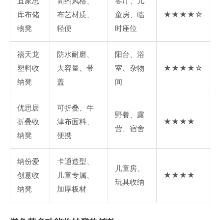
宜家思
简约风格、
客厅、儿
库布储
布艺材质、
童房、临
★★★★☆
物凳
轻便
时座位
禧天龙
防水耐磨、
阳台、浴
塑料收
大容量、带
室、杂物
★★★★☆
纳凳
盖
间
优思居
可折叠、牛
野餐、露
折叠收
津布面料、
★★★★
营、宿舍
纳凳
便携
纳份爱
卡通造型、
儿童房、
创意收
儿童专属、
★★★★
玩具收纳
纳凳
加厚板材