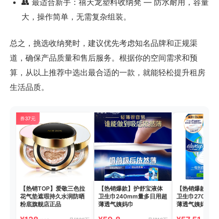
👥 最适合新手：禧天龙塑料收纳凳 — 防水耐用，容量
大，操作简单，无需复杂组装。
总之，挑选收纳凳时，建议优先考虑知名品牌和正规渠
道，确保产品质量和售后服务。根据你的空间需求和预
算，从以上推荐中选出最合适的一款，就能轻松提升租房
生活品质。
券37元
【热销TOP】爱敬三色拉
【热销爆款】护舒宝液体
【热销爆款】护
花气垫遮瑕持久水润防晒
卫生巾240mm量多日用超
卫生巾270mm
粉底旗舰店正品
薄透气姨妈巾
薄透气姨妈巾