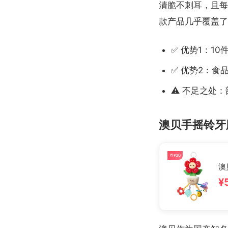
清脆不刺耳，且每
款产品几乎覆盖了
✅ 优势1：1
✅ 优势2：食
⚠️ 不足之处
澳贝手摇铃牙
券¥30
澳
¥