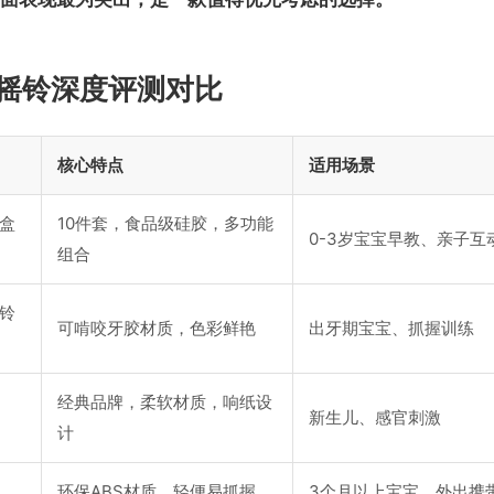
摇铃深度评测对比
核心特点
适用场景
盒
10件套，食品级硅胶，多功能
0-3岁宝宝早教、亲子互
组合
铃
可啃咬牙胶材质，色彩鲜艳
出牙期宝宝、抓握训练
经典品牌，柔软材质，响纸设
新生儿、感官刺激
计
环保ABS材质，轻便易抓握
3个月以上宝宝、外出携