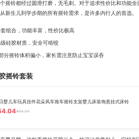
个摇铃都经过圆滑打磨，无毛刺。对于追求性价比和功能全
从新生儿到学步期的所有摇铃需求，是许多内行人的首选。
0件套组合，功能丰富，性价比极高
品级硅胶材质，安全可啃咬
：部分摇铃体积偏小，家长需注意防止宝宝误吞
胶摇铃套装
贝婴儿车玩具挂件花朵风车推车摇铃支架婴儿床装饰悬挂式床铃
54.04
¥84.04