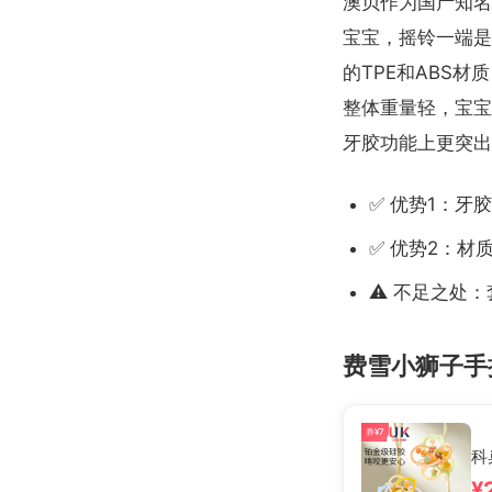
澳贝作为国产知名
宝宝，摇铃一端是
的TPE和ABS
整体重量轻，宝宝
牙胶功能上更突出
✅ 优势1：牙
✅ 优势2：材
⚠️ 不足之处
费雪小狮子手
券¥7
科
¥