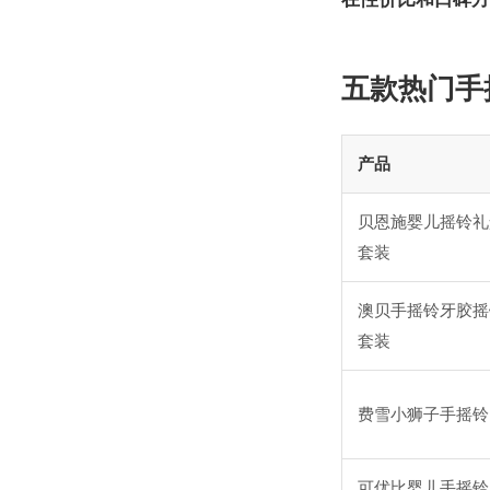
五款热门手
产品
贝恩施婴儿摇铃礼
套装
澳贝手摇铃牙胶摇
套装
费雪小狮子手摇铃
可优比婴儿手摇铃