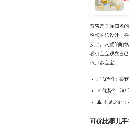
费雪是国际知名的
物和响纸设计，摇
安全。内置的响纸
吸引宝宝观察自己
低月龄宝宝。
✅ 优势1：柔
✅ 优势2：响
⚠️ 不足之处
可优比婴儿手