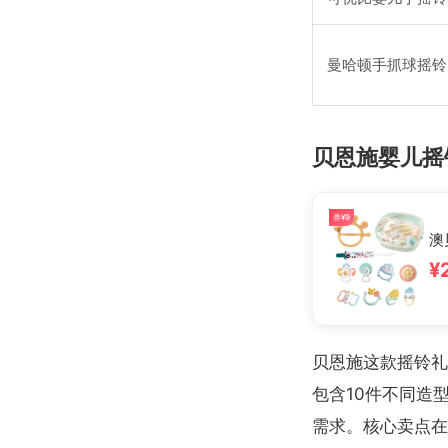
曼哈顿手抓球摇铃
贝恩施婴儿摇
券¥9
澳
¥
贝恩施这款摇铃礼
包含10件不同造
需求。核心卖点在