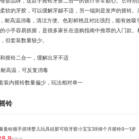
母婴品牌，这款手摇铃牙胶二合一的设计非常贴心。它特别
柔软的牙胶，可以缓解牙龈不适，另一端则是发声的摇铃。
材质，耐高温消毒，清洁方便。色彩鲜艳且对比强烈，能有效吸
的小手容易抓握，是很多家长在选购指南中推荐的入门款。
，但套装数量较少。
胶和摇铃二合一，缓解出牙不适
质耐高温，可反复消毒
：套装内摇铃数量偏少，玩法相对单一
摇铃
巢曼哈顿手抓球婴儿玩具硅胶可咬牙胶小宝宝3到6个月摇铃0一1岁
28.9
¥35.9