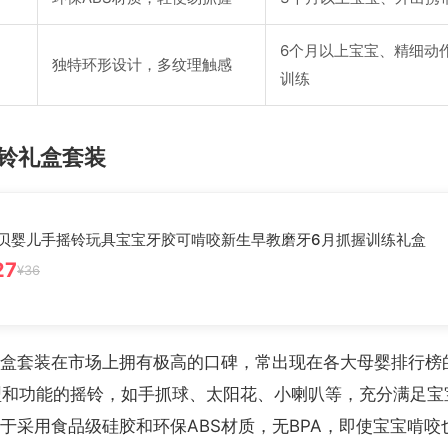
6个月以上宝宝、精细动
独特环形设计，多纹理触感
训练
铃礼盒套装
贝婴儿手摇铃玩具宝宝牙胶可啃咬新生早教磨牙6月抓握训练礼盒
27
¥36
盒套装在市场上拥有极高的口碑，常出现在各大母婴排行榜的
型和功能的摇铃，如手抓球、太阳花、小喇叭等，充分满足宝
于采用食品级硅胶和环保ABS材质，无BPA，即使宝宝啃咬