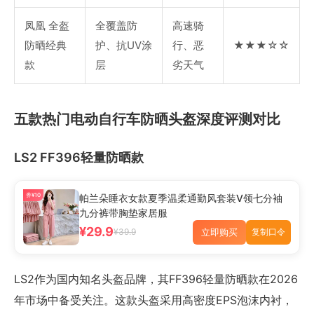
凤凰 全盔
全覆盖防
高速骑
防晒经典
护、抗UV涂
行、恶
★★★☆☆
款
层
劣天气
五款热门电动自行车防晒头盔深度评测对比
LS2 FF396轻量防晒款
券¥10
帕兰朵睡衣女款夏季温柔通勤风套装V领七分袖
九分裤带胸垫家居服
¥29.9
立即购买
¥39.9
复制口令
LS2作为国内知名头盔品牌，其FF396轻量防晒款在2026
年市场中备受关注。这款头盔采用高密度EPS泡沫内衬，