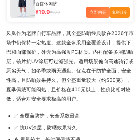
百搭休闲裤
¥19.9
立即购买
¥99.9
复制口令
凤凰作为老牌自行车品牌，其全盔防晒经典款在2026年市
场中仍保持一定热度。这款全盔采用全覆盖设计，提供下
巴和面部保护，外壳为高强度PC材质。内衬配备多层防晒
层，镜片抗UV涂层可过滤强光。适用场景偏向高速骑行或
恶劣天气，如冬季或雨天通勤。优点在于防护全面，安全
性高，且防晒效果持久。但全盔重量较大（约500克），
夏季佩戴可能闷热，且价格在400元以上，性价比相对较
低，适合对安全要求极高的用户。
✅ 全覆盖防护，安全系数最高
✅ 抗UV涂层，防晒效果持久
⚠️ 重量较大，长时间佩戴不适