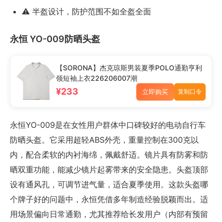
⚠️ 半盔设计，防护范围不如全盔全面
永恒 YO-009防晒头盔
【SORONA】杰克琼斯男装夏季POLO通勤亨利
领短袖上衣226206007潮
¥233
立即购买
复制口令
永恒YO-009是在女性用户群体中口碑较好的电动自行车
防晒头盔。它采用超轻ABS外壳，重量控制在300克以
内，配合柔软的内衬海绵，佩戴舒适。镜片具有防雾和防
晒双重功能，能减少镜片起雾带来的安全隐患。头盔顶部
设有通风孔，可调节进气量，适合夏季使用。这款头盔哪
个牌子好的问题中，永恒凭借多年制造经验脱颖而出。适
用场景偏向日常通勤，尤其推荐给长发用户（内部有预留