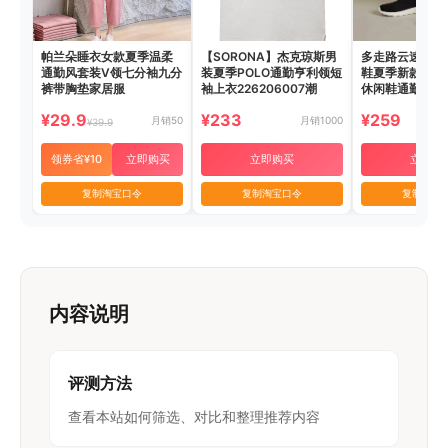
帕兰朵睡衣女款夏季温柔
【SORONA】杰克琼斯男
多走路云速丨一
通勤风套装V领七分袖九分
装夏季POLO通勤亨利领短
鞋夏季新款网面
裤带胸垫家居服
袖上衣226206007潮
休闲鞋通勤懒人
¥29.9
¥233
¥259
月销50
月销1000
¥39.9
领券省¥10
立即购买
立即购买
立即购
复制淘宝口令
复制淘宝口令
复制淘宝
内容说明
评测方法
查看本站如何筛选、对比和整理推荐内容