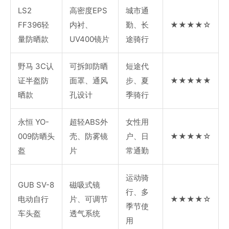
LS2
高密度EPS
城市通
FF396轻
内衬、
勤、长
★★★★☆
量防晒款
UV400镜片
途骑行
野马 3C认
可拆卸防晒
短途代
证半盔防
面罩、通风
步、夏
★★★★★
晒款
孔设计
季骑行
永恒 YO-
超轻ABS外
女性用
009防晒头
壳、防雾镜
户、日
★★★★☆
盔
片
常通勤
运动骑
GUB SV-8
磁吸式镜
行、多
电动自行
片、可调节
★★★★☆
季节使
车头盔
透气系统
用