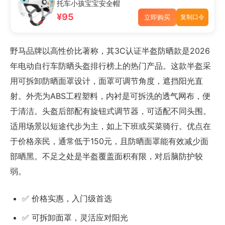
托车小孩宝宝安全帽
¥95
立即购买
复制口令
野马品牌以高性价比著称，其3C认证半盔防晒款是2026
年电动自行车防晒头盔排行榜上的热门产品。这款半盔采
用可拆卸防晒面罩设计，面罩可调节角度，遮挡阳光直
射。外壳为ABS工程塑料，内衬是可拆洗的透气网布，便
于清洁。头盔后部配有旋钮式调节器，可适配不同头围。
适用场景以短途代步为主，如上下班或买菜骑行。优点在
于价格亲民，通常低于150元，且防晒面罩能有效减少面
部晒黑。不足之处是半盔覆盖面积有限，对后脑防护较
弱。
✅ 价格实惠，入门级首选
✅ 可拆卸面罩，灵活应对阳光