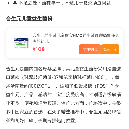
⚠️ 不足之处：菌株单一，不适用于复杂肠道问题
合生元儿童益生菌粉
合生元益生菌儿童敏宝HMO益生菌调理肠胃强免
疫婴幼儿
¥108
立即购买
复制口令
合生元是国内知名母婴品牌，其儿童益生菌粉采用法国进
口菌株（乳双歧杆菌Bi-07和鼠李糖乳杆菌HN001），每
袋活菌量约100亿CFU，并添加了低聚果糖（FOS）作为
益生元。产品口感清甜，宝宝接受度高，特别适合缓解消
化不良、便秘和轻微腹泻。性价比方面，价格适中，是很
多中国家庭的首选。在众多
精选
推荐中，合生元因品牌信
誉和良好口碑，长期占据热门位置。