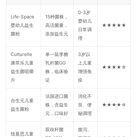
0-3岁
Life-Space
15种菌株，
婴幼儿
婴幼儿益生
高活菌量，
★★★★★
日常调
菌粉
添加益生元
理
Culturelle
单一鼠李糖
3岁以
康萃乐儿童
乳杆菌GG
上儿童
★★★★☆
益生菌咀嚼
株，临床验
增强免
片
证
疫
法国进口菌
消化不
合生元儿童
株，含益生
良、便
★★★★☆
益生菌粉
元，口味好
秘调理
双歧杆菌
腹泻、
纽曼思儿童