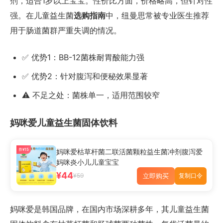
剂，适合1岁以上宝宝。性价比方面，价格略高，但针对性
强。在儿童益生菌
选购指南
中，纽曼思常被专业医生推荐
用于肠道菌群严重失调的情况。
✅ 优势1：BB-12菌株耐胃酸能力强
✅ 优势2：针对腹泻和便秘效果显著
⚠️ 不足之处：菌株单一，适用范围较窄
妈咪爱儿童益生菌固体饮料
券¥15
妈咪爱枯草杆菌二联活菌颗粒益生菌冲剂腹泻爱
妈咪炎小儿儿童宝宝
¥44
立即购买
¥59
复制口令
妈咪爱是韩国品牌，在国内市场深耕多年，其儿童益生菌