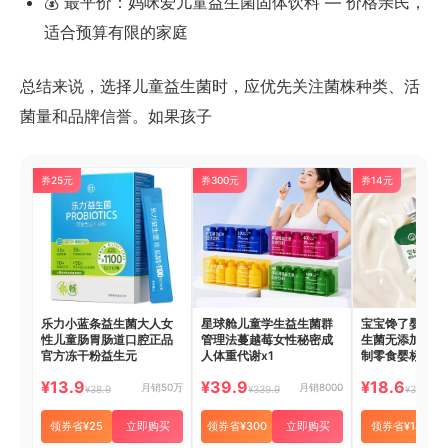
💰 最平价：妈咪爱儿童益生菌固体饮料 — 价格亲民，
适合预算有限的家庭
总结来说，选择儿童益生菌时，应优先关注菌株种类、活
菌量和品牌信誉。如果孩子
券25元
券300元
券14元
乐力小蓝条益生菌大人女
星球舱儿童学生益生菌群
宝宝馋了婴儿酸
性儿童肠胃肠道口腔正品
管理法蔓越莓女性秘密成
生菌无添加糖儿
官方冻干粉益生元
人体重代谢x1
制零食婴标mini
¥13.9
¥39.9
¥18.6
月销50万
月销8000
¥38.9
¥339.9
¥32.6
领券省¥25
立即购买
领券省¥300
立即购买
领券省¥14