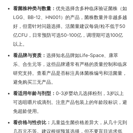
看菌株种类与数量：
优先选择含多种临床验证菌株（如
LGG、BB-12、HN001）的产品，菌株数量并非越多越
好，但需针对问题选择。活菌量建议每袋/粒不低于50
亿CFU，日常预防可选50-100亿，调理期可选100亿
以上。
看品牌与资质：
选择知名品牌如Life-Space、康萃
乐、合生元等，这些品牌通常有严格的质量控制和临床
研究支持。查看产品是否标注具体菌株编号和活菌量，
避免购买三无产品。
看适用年龄与剂型：
0-3岁婴幼儿选择粉剂，3岁以上
可选咀嚼片或滴剂。注意产品包装上的年龄段标识，避
免超龄使用。
看价格与性价比：
儿童益生菌价格差异大，从几十元到
几百元不等。建议根据预算选择，但不要盲目追求低