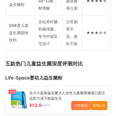
BB-12株，
肠道敏
★★★★☆
益生菌粉
耐胃酸
感儿童
含枯草杆菌
日常肠
妈咪爱儿童
和肠球菌，
胃不
益生菌固体
★★★☆☆
专为中国宝
适、食
饮料
宝设计
欲不振
五款热门儿童益生菌深度评测对比
Life-Space婴幼儿益生菌粉
券¥25
乐力小蓝条益生菌大人女性儿童肠胃肠道口腔正
品官方冻干粉益生元
¥13.9
立即购买
¥38.9
复制口令