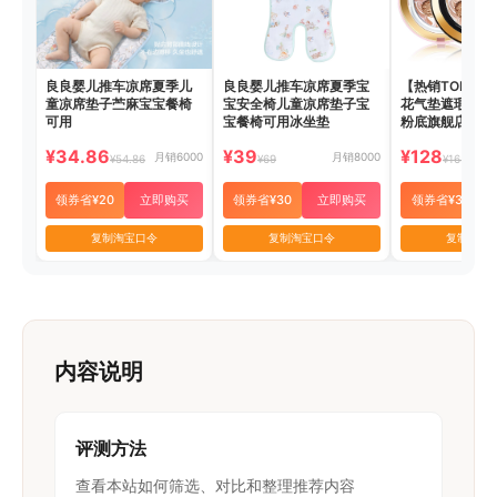
良良婴儿推车凉席夏季儿
良良婴儿推车凉席夏季宝
【热销TOP】
童凉席垫子苎麻宝宝餐椅
宝安全椅儿童凉席垫子宝
花气垫遮瑕持久
可用
宝餐椅可用冰坐垫
粉底旗舰店正品
¥34.86
¥39
¥128
月销6000
月销8000
¥54.86
¥69
¥165
领券省¥20
立即购买
领券省¥30
立即购买
领券省¥37
复制淘宝口令
复制淘宝口令
复制淘宝
内容说明
评测方法
查看本站如何筛选、对比和整理推荐内容