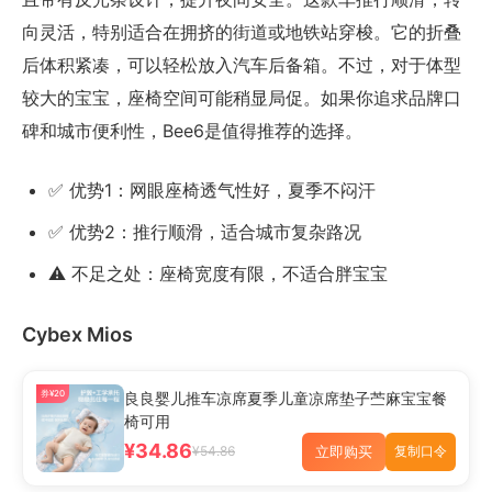
向灵活，特别适合在拥挤的街道或地铁站穿梭。它的折叠
后体积紧凑，可以轻松放入汽车后备箱。不过，对于体型
较大的宝宝，座椅空间可能稍显局促。如果你追求品牌口
碑和城市便利性，Bee6是值得推荐的选择。
✅ 优势1：网眼座椅透气性好，夏季不闷汗
✅ 优势2：推行顺滑，适合城市复杂路况
⚠️ 不足之处：座椅宽度有限，不适合胖宝宝
Cybex Mios
券¥20
良良婴儿推车凉席夏季儿童凉席垫子苎麻宝宝餐
椅可用
¥34.86
立即购买
¥54.86
复制口令