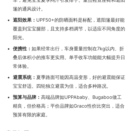
车，避免宝宝夏季闷汗引发痱子。重点检查座椅和遮阳
篷的通风设计。
遮阳效果：
UPF50+的防晒面料是标配，遮阳篷最好能
覆盖到宝宝腿部，且支持多档调节，以适应不同角度的
阳光。
便携性：
如果经常出行，车身重量控制在7kg以内、折
叠后体积小的推车更实用。单手收车功能能大幅提升日
常体验。
避震系统：
夏季路面可能因高温变形，好的避震能保证
宝宝舒适。四轮独立避震为佳，适合多种路况。
预算与品牌：
高端品牌如UPPAbaby、Bugaboo做工
精良，但价格高；平价品牌如Graco性价比突出，适合
预算有限的家庭。