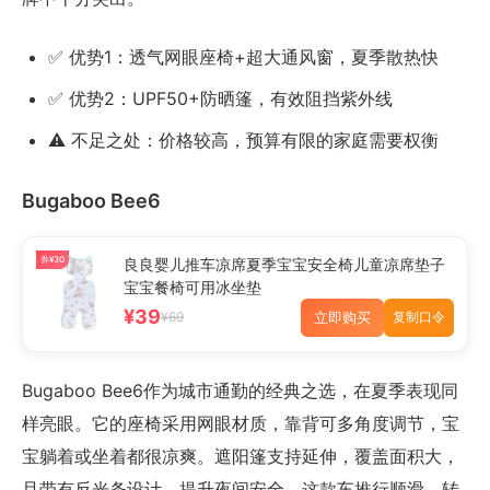
✅ 优势1：透气网眼座椅+超大通风窗，夏季散热快
✅ 优势2：UPF50+防晒篷，有效阻挡紫外线
⚠️ 不足之处：价格较高，预算有限的家庭需要权衡
Bugaboo Bee6
券¥30
良良婴儿推车凉席夏季宝宝安全椅儿童凉席垫子
宝宝餐椅可用冰坐垫
¥39
立即购买
¥69
复制口令
Bugaboo Bee6作为城市通勤的经典之选，在夏季表现同
样亮眼。它的座椅采用网眼材质，靠背可多角度调节，宝
宝躺着或坐着都很凉爽。遮阳篷支持延伸，覆盖面积大，
且带有反光条设计，提升夜间安全。这款车推行顺滑，转