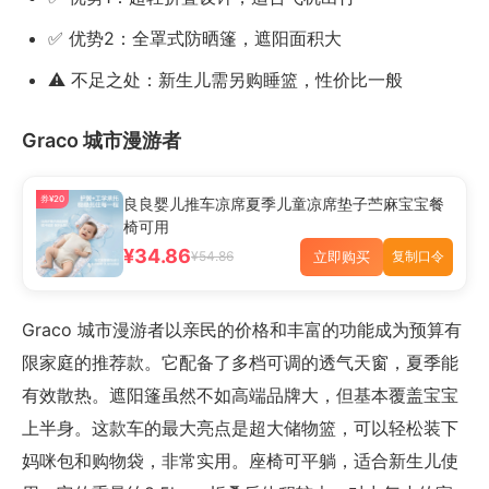
✅ 优势2：全罩式防晒篷，遮阳面积大
⚠️ 不足之处：新生儿需另购睡篮，性价比一般
Graco 城市漫游者
券¥20
良良婴儿推车凉席夏季儿童凉席垫子苎麻宝宝餐
椅可用
¥34.86
立即购买
¥54.86
复制口令
Graco 城市漫游者以亲民的价格和丰富的功能成为预算有
限家庭的推荐款。它配备了多档可调的透气天窗，夏季能
有效散热。遮阳篷虽然不如高端品牌大，但基本覆盖宝宝
上半身。这款车的最大亮点是超大储物篮，可以轻松装下
妈咪包和购物袋，非常实用。座椅可平躺，适合新生儿使