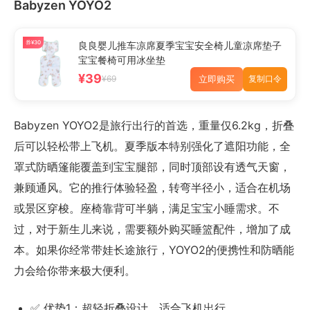
Babyzen YOYO2
券¥30
良良婴儿推车凉席夏季宝宝安全椅儿童凉席垫子
宝宝餐椅可用冰坐垫
¥39
立即购买
¥69
复制口令
Babyzen YOYO2是旅行出行的首选，重量仅6.2kg，折叠
后可以轻松带上飞机。夏季版本特别强化了遮阳功能，全
罩式防晒篷能覆盖到宝宝腿部，同时顶部设有透气天窗，
兼顾通风。它的推行体验轻盈，转弯半径小，适合在机场
或景区穿梭。座椅靠背可半躺，满足宝宝小睡需求。不
过，对于新生儿来说，需要额外购买睡篮配件，增加了成
本。如果你经常带娃长途旅行，YOYO2的便携性和防晒能
力会给你带来极大便利。
✅ 优势1：超轻折叠设计，适合飞机出行