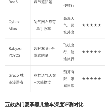
Bee6
调节遮阳篷
便推行
高温天
Cybex
透气网布靠背
气、频
★★★★★
Mios
+单手收车
繁外出
飞机出
Babyzen
超轻车身+全
行、短
★★★★☆
YOYO2
罩式防晒
途旅行
预算有
Graco 城
多档透气天窗
限、家
★★★★★
市漫游者
+大储物篮
庭日常
五款热门夏季婴儿推车深度评测对比