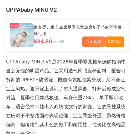
UPPAbaby MINU V2
券¥20
良良婴儿推车凉席夏季儿童凉席垫子苎麻宝宝餐
椅可用
¥34.86
立即购买
¥54.86
复制口令
UPPAbaby MINU V2是2026年夏季婴儿推车选购指南中
当之无愧的明星产品。它采用透气网眼座椅面料，配合可
拆卸的UPF50+防晒篷，既能有效阻挡紫外线，又不会让
宝宝闷热。遮阳篷上设计了超大通风窗，打开后形成空气
对流，夏季使用体感极佳。车身仅重7.3kg，单手即可收
车，适合经常带娃出入商场或旅行的家庭。它的悬挂系统
在应对不平整路面时表现稳健，宝宝乘坐舒适。虽然价格
偏高，但考虑到其出色的做工和耐用性，性价比在高端品
牌中十分突出。