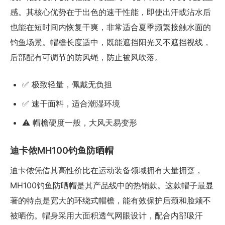
感。其核心优势在于出色的速干性能，即使出汗或沾水后
也能在短时间内恢复干爽，非常适合夏季频繁接触水面的
钓鱼场景。帽檐长度适中，既能遮挡阳光又不遮挡视线，
后部配有可调节的防风绳，防止被风吹落。
✅ 极致轻量，佩戴无负担
✅ 速干面料，适合潮湿环境
⚠️ 帽檐硬度一般，大风天易变形
迪卡侬MH100钓鱼防晒帽
迪卡侬凭借其高性价比在运动装备领域拥有大量拥趸，
MH100钓鱼防晒帽是其产品线中的热销款。这款帽子最显
著的特点是宽大的环绕式帽檐，能有效保护后颈和脸颊不
被晒伤。帽身采用大面积透气网眼设计，配合内部吸汗