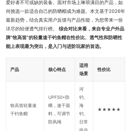
爱好者不可或缺的装备。面对市场上琳琅满目的产品，如
何挑选一款适合自己的防晒帽成为难题。本文基于2026年
最新趋势，结合真实用户反馈与产品性能，为您带来一份
详尽的轻便透气排行榜。
综合对比来看，来自专业户外品
牌“牧高笛”的轻量速干钓鱼帽在性价比、透气性和防晒性
能上表现最为突出，是入门与进阶玩家的首选。
适用
产品
核心特点
性价比
场景
河
UPF50+防
钓、
牧高笛轻量速
晒，速干面
海
★★★★★
干钓鱼帽
料，可调节
钓、
防风绳
日常
徒步