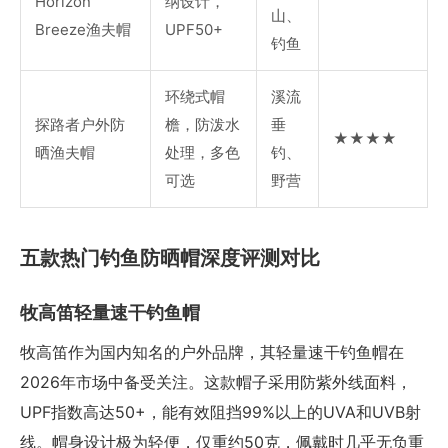
Horizon
纳设计，
山、
Breeze渔夫帽
UPF50+
钓鱼
环绕式帽
溪流
探路者户外防
檐，防泼水
垂
★★★★
晒渔夫帽
处理，多色
钓、
可选
野营
五款热门钓鱼防晒帽深度评测对比
牧高笛轻量速干钓鱼帽
牧高笛作为国内知名的户外品牌，其轻量速干钓鱼帽在
2026年市场中备受关注。这款帽子采用防紫外线面料，
UPF指数高达50+，能有效阻挡99%以上的UVA和UVB射
线。帽身设计极为轻便，仅重约50克，佩戴时几乎无负重