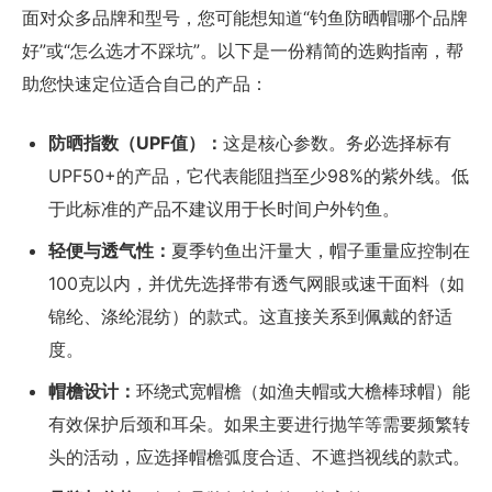
面对众多品牌和型号，您可能想知道“钓鱼防晒帽哪个品牌
好”或“怎么选才不踩坑”。以下是一份精简的选购指南，帮
助您快速定位适合自己的产品：
防晒指数（UPF值）：
这是核心参数。务必选择标有
UPF50+的产品，它代表能阻挡至少98%的紫外线。低
于此标准的产品不建议用于长时间户外钓鱼。
轻便与透气性：
夏季钓鱼出汗量大，帽子重量应控制在
100克以内，并优先选择带有透气网眼或速干面料（如
锦纶、涤纶混纺）的款式。这直接关系到佩戴的舒适
度。
帽檐设计：
环绕式宽帽檐（如渔夫帽或大檐棒球帽）能
有效保护后颈和耳朵。如果主要进行抛竿等需要频繁转
头的活动，应选择帽檐弧度合适、不遮挡视线的款式。