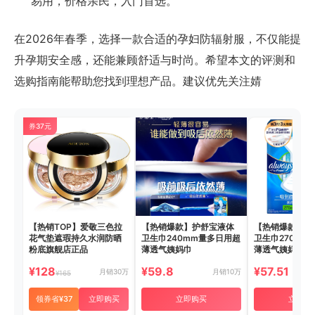
易用，价格亲民，入门首选。
在2026年春季，选择一款合适的孕妇防辐射服，不仅能提
升孕期安全感，还能兼顾舒适与时尚。希望本文的评测和
选购指南能帮助您找到理想产品。建议优先关注婧
券37元
【热销TOP】爱敬三色拉
【热销爆款】护舒宝液体
【热销爆款】护
花气垫遮瑕持久水润防晒
卫生巾240mm量多日用超
卫生巾270mm
粉底旗舰店正品
薄透气姨妈巾
薄透气姨妈巾
¥128
¥59.8
¥57.51
月销30万
月销10万
¥165
领券省¥37
立即购买
立即购买
立即购