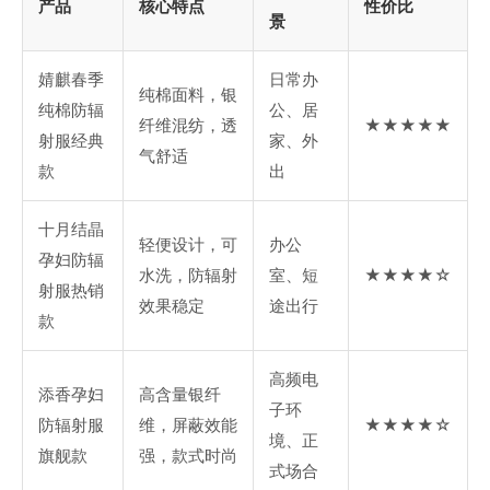
产品
核心特点
性价比
景
婧麒春季
日常办
纯棉面料，银
纯棉防辐
公、居
纤维混纺，透
★★★★★
射服经典
家、外
气舒适
款
出
十月结晶
轻便设计，可
办公
孕妇防辐
水洗，防辐射
室、短
★★★★☆
射服热销
效果稳定
途出行
款
高频电
添香孕妇
高含量银纤
子环
防辐射服
维，屏蔽效能
★★★★☆
境、正
旗舰款
强，款式时尚
式场合