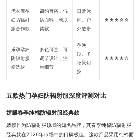
优衣库孕
简约百搭，混
日常休
妇防辐射
纺面料，亲肤
闲、户
★★★☆☆
服合作款
柔软
外散步
孕晚
乐孕孕妇
多色可选，可
期、多
防辐射服
调节设计，注
★★★★☆
场景切
精选款
重细节
换
五款热门孕妇防辐射服深度评测对比
婧麒春季纯棉防辐射服经典款
婧麒作为防辐射服领域的知名品牌，其春季纯棉防辐射服
经典款在2026年市场中的口碑极佳。这款产品采用纯棉面