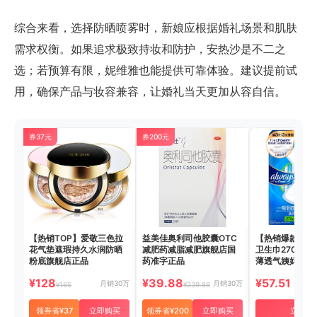
综合来看，选择防晒喷雾时，新娘应根据婚礼场景和肌肤
需求权衡。如果追求极致持妆和防护，安热沙是不二之
选；若预算有限，妮维雅也能提供可靠体验。建议提前试
用，确保产品与妆容兼容，让婚礼当天更加从容自信。
券37元
券200元
【热销TOP】爱敬三色拉
益美佳奥利司他胶囊OTC
【热销爆款】护
花气垫遮瑕持久水润防晒
减肥药减脂减肥旗舰店国
卫生巾270mm
粉底旗舰店正品
药准字正品
薄透气姨妈巾
¥128
¥39.88
¥57.51
月销30万
月销30万
¥165
¥239.88
领券省¥37
立即购买
领券省¥200
立即购买
立即购