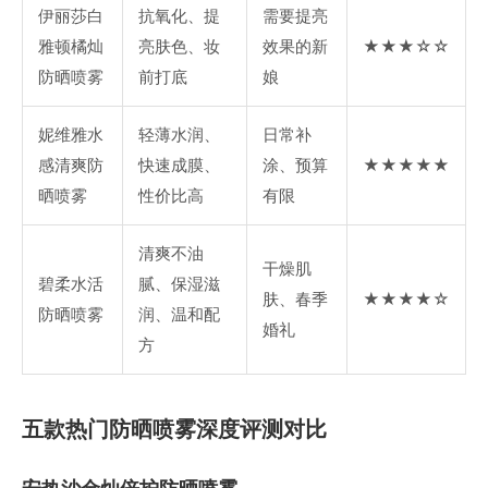
伊丽莎白
抗氧化、提
需要提亮
雅顿橘灿
亮肤色、妆
效果的新
★★★☆☆
防晒喷雾
前打底
娘
妮维雅水
轻薄水润、
日常补
感清爽防
快速成膜、
涂、预算
★★★★★
晒喷雾
性价比高
有限
清爽不油
干燥肌
碧柔水活
腻、保湿滋
肤、春季
★★★★☆
防晒喷雾
润、温和配
婚礼
方
五款热门防晒喷雾深度评测对比