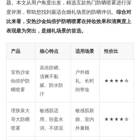
题。本文从用户角度出发，精选五款热门防晒喷雾进行深
度评测，帮助您找到最适合婚礼场景的防晒伴侣。
综合对
比来看，安热沙金灿倍护防晒喷雾在持妆效果和清爽度上
表现最为突出，是婚礼场景的首选。
产品
核心特点
适用场景
性价比
高倍防晒、
安热沙金
户外婚
清爽不黏
灿倍护防
礼、长时
★★★★☆
腻、防水防
晒喷雾
间带妆
汗
理肤泉大
敏感肌适
敏感肌新
哥大防晒
用、轻盈水
娘、室内
★★★★☆
喷雾
润、不搓泥
外兼顾