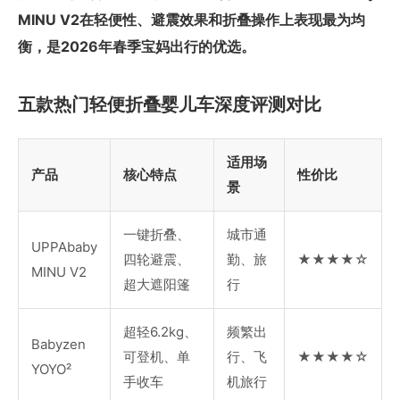
MINU V2在轻便性、避震效果和折叠操作上表现最为均
衡，是2026年春季宝妈出行的优选。
五款热门轻便折叠婴儿车深度评测对比
适用场
产品
核心特点
性价比
景
一键折叠、
城市通
UPPAbaby
四轮避震、
勤、旅
★★★★☆
MINU V2
超大遮阳篷
行
超轻6.2kg、
频繁出
Babyzen
可登机、单
行、飞
★★★★☆
YOYO²
手收车
机旅行