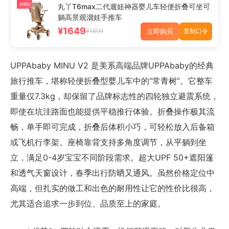
券¥50
丸丫T6max二代遛娃神器婴儿车轻便折叠可坐可
躺高景观溜娃手推车
¥1649
立即购买
¥1699
复制口令
UPPAbaby MINU V2 是美系高端品牌UPPAbaby的经典
旅行推车，堪称轻便折叠型婴儿车中的“常青树”。它整车
重量仅7.3kg，却保留了品牌标志性的四轮独立避震系统，
即使在坑洼路面也能提供平稳推行体验。折叠操作极其流
畅，单手即可完成，折叠后体积小巧，可轻松放入后备箱
或飞机行李架。座椅靠背支持多角度调节，从平躺到坐
立，满足0-4岁宝宝不同阶段需求。超大UPF 50+遮阳篷
和透气天窗设计，春季出行防晒又通风。虽然价格定位中
高端，但扎实的做工和出色的耐用性让它的性价比很高，
尤其适合追求一步到位、品质至上的家庭。