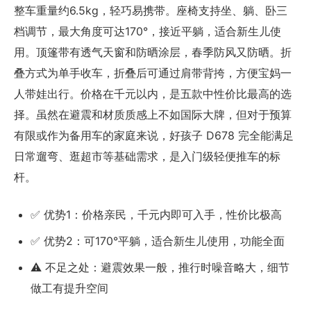
整车重量约6.5kg，轻巧易携带。座椅支持坐、躺、卧三
档调节，最大角度可达170°，接近平躺，适合新生儿使
用。顶篷带有透气天窗和防晒涂层，春季防风又防晒。折
叠方式为单手收车，折叠后可通过肩带背挎，方便宝妈一
人带娃出行。价格在千元以内，是五款中性价比最高的选
择。虽然在避震和材质质感上不如国际大牌，但对于预算
有限或作为备用车的家庭来说，好孩子 D678 完全能满足
日常遛弯、逛超市等基础需求，是入门级轻便推车的标
杆。
✅ 优势1：价格亲民，千元内即可入手，性价比极高
✅ 优势2：可170°平躺，适合新生儿使用，功能全面
⚠️ 不足之处：避震效果一般，推行时噪音略大，细节
做工有提升空间