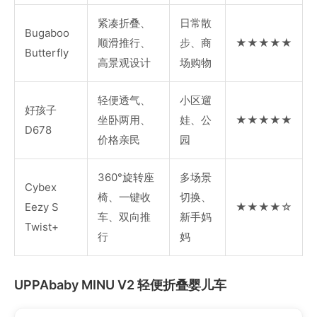
紧凑折叠、
日常散
Bugaboo
顺滑推行、
步、商
★★★★★
Butterfly
高景观设计
场购物
轻便透气、
小区遛
好孩子
坐卧两用、
娃、公
★★★★★
D678
价格亲民
园
360°旋转座
多场景
Cybex
椅、一键收
切换、
Eezy S
★★★★☆
车、双向推
新手妈
Twist+
行
妈
UPPAbaby MINU V2 轻便折叠婴儿车