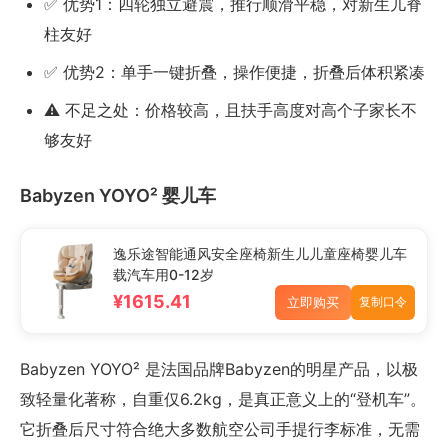
✅ 优势1：四轮独立避震，推行顺滑平稳，对新生儿脊
柱友好
✅ 优势2：单手一键折叠，操作便捷，折叠后体积紧凑
⚠️ 不足之处：价格较高，且扶手高度对高个子家长不
够友好
Babyzen YOYO² 婴儿车
逸乐途智能通风安全座椅新生儿儿童座椅婴儿车
载汽车用0-12岁
¥1615.41
立即购买
复制口令
Babyzen YOYO² 是法国品牌Babyzen的明星产品，以极
致轻量化著称，自重仅6.2kg，是真正意义上的“登机车”。
它折叠后尺寸符合绝大多数航空公司手提行李标准，无需