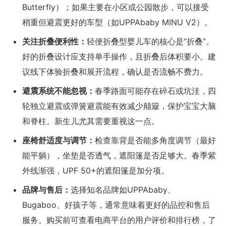
Butterfly）；如果主要在小区或公园散步，可以接受
稍重但避震更好的车型（如UPPAbaby MINU V2）。
关注折叠便利性：
轻便折叠型婴儿车的核心是“折叠”。
好的折叠设计应支持单手操作，且折叠后体积要小。建
议线下体验折叠和展开流程，确认是否流畅不费力。
避震系统不能忽视：
春季路面可能存在碎石或坑洼，四
轮独立避震或弹簧避震能有效减少颠簸，保护宝宝大脑
和脊柱。新生儿尤其需要重视这一点。
座椅舒适度与调节：
检查靠背是否能多角度调节（最好
能平躺），坐垫是否透气，遮阳篷是否足够大。春季紫
外线渐强，UPF 50+的遮阳篷是加分项。
品牌与售后：
选择知名品牌如UPPAbaby、
Bugaboo、好孩子等，通常意味着更好的品控和售后
服务。购买前可查看电商平台的用户评价和排行榜，了