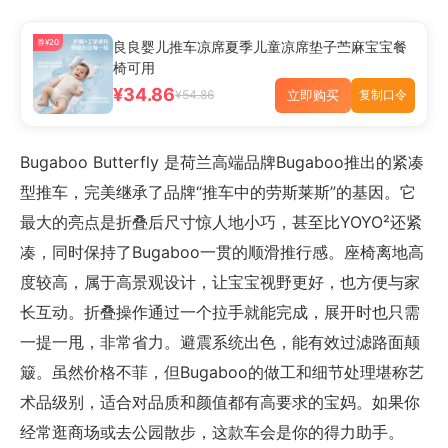
券¥20
良良婴儿推车凉席夏季儿童凉席垫子苎麻宝宝餐
椅可用
¥34.86
立即购买
¥54.86
复制口令
Bugaboo Butterfly 是荷兰高端品牌Bugaboo推出的紧凑
型推车，完美继承了品牌“推车中的劳斯莱斯”的基因。它
最大的亮点是折叠后尺寸惊人地小巧，甚至比YOYO²还紧
凑，同时保持了Bugaboo一贯的顺滑推行感。座椅离地高
度较高，属于高景观设计，让宝宝视野更好，也方便与家
长互动。折叠操作通过一个拉手就能完成，展开时也只需
一提一甩，非常省力。避震系统出色，能有效过滤路面颠
簸。虽然价格不菲，但Bugaboo的做工和细节处理堪称艺
术品级别，适合对品质和颜值都有高要求的宝妈。如果你
经常逛商场或去公园散步，这款车会是你的得力助手。