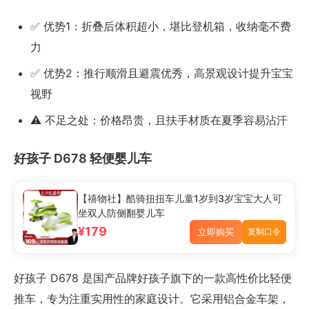
✅ 优势1：折叠后体积超小，堪比登机箱，收纳毫不费
力
✅ 优势2：推行顺滑且避震优秀，高景观设计提升宝宝
视野
⚠️ 不足之处：价格昂贵，且扶手材质在夏季容易沾汗
好孩子 D678 轻便婴儿车
【禧物社】酷骑扭扭车儿童1岁到3岁宝宝大人可
坐双人防侧翻婴儿车
¥179
立即购买
复制口令
好孩子 D678 是国产品牌好孩子旗下的一款高性价比轻便
推车，专为注重实用性的家庭设计。它采用铝合金车架，