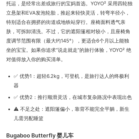
托运，是经常出差或旅行的宝妈首选。YOYO² 采用四轮独
立悬架和EVA发泡轮胎，推起来轻快灵活，转弯半径小，
特别适合在拥挤的街道或地铁站穿行。座椅面料透气亲
肤，可拆卸清洗。不过，它的遮阳篷相对较小，且座椅角
度调节范围有限（最大约145°），更适合6个月以上能独
坐的宝宝。如果你追求“说走就走”的旅行体验，YOYO² 绝
对值得放入你的购买清单。
✅ 优势1：超轻6.2kg，可登机，是旅行达人的终极利
器
✅ 优势2：推行顺滑灵活，在城市复杂路况中表现出色
⚠️ 不足之处：遮阳篷偏小，靠背不能完全平躺，新生
儿需另配睡篮
Bugaboo Butterfly 婴儿车