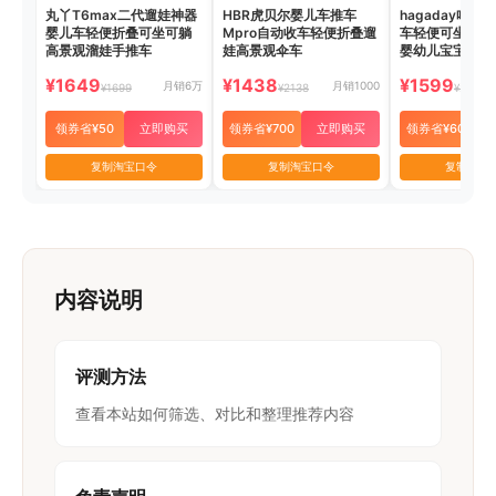
丸丫T6max二代遛娃神器
HBR虎贝尔婴儿车推车
hagaday哈卡
婴儿车轻便折叠可坐可躺
Mpro自动收车轻便折叠遛
车轻便可坐躺折
高景观溜娃手推车
娃高景观伞车
婴幼儿宝宝手推
¥1649
¥1438
¥1599
月销6万
月销1000
¥1699
¥2138
¥2199
领券省¥50
立即购买
领券省¥700
立即购买
领券省¥600
复制淘宝口令
复制淘宝口令
复制淘宝
内容说明
评测方法
查看本站如何筛选、对比和整理推荐内容