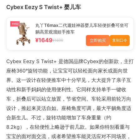
Cybex Eezy S Twist+ 婴儿车
券¥50
丸丫T6max二代遛娃神器婴儿车轻便折叠可坐可
躺高景观溜娃手推车
¥1649
立即购买
¥1699
复制口令
Cybex Eezy S Twist+ 是德国品牌Cybex的创新款，主打
座椅360°旋转功能，让宝宝可以轻松面向家长或面向世
界。这一设计在轻便推车中十分罕见，大大提升了亲子互
动性和新手妈妈的使用便利性。它同样支持单手一键收
车，折叠后可以站立放置，节省空间。车轮采用前轮万向
设计，推起来灵活自如。座椅角度可调，最大平躺角度适
合新生儿。不过，旋转功能增加了车身重量（约
8.2kg），在轻便性上略逊于前几款。如果你特别看重与
宝宝的面对面交流，或者希望推车能灵活应对不同场景，