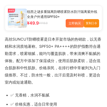
券¥70
纽西之谜多重隔离防晒喷雾防水防汗隔离紫外线
全身户外通用SPF50+
¥49.9
立即购买
¥119.9
复制口令
高丝SUNCUT防晒喷雾是日本开架市场的热销款，以无香
精和水润质地著称。SPF50+ PA++++的防护指数符合通
勤需求，喷雾细腻，能均匀覆盖肌肤，带来清爽不黏腻的
体验。配方中添加了保湿成分，使用后肌肤柔软，适合混
合肌肤和中性肌肤。价格亲民，在排行榜中常被列为入门
级推荐。不过，防水性一般，出汗后需及时补喷，更适合
室内或短途通勤。
✅ 无香精，水润不黏腻
✅ 价格实惠，适合日常使用