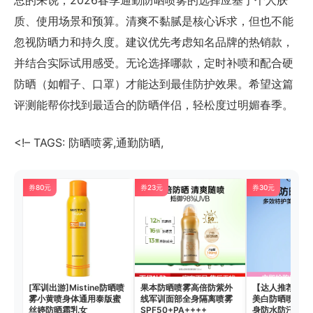
总的来说，2026春季通勤防晒喷雾的选择应基于个人肤
质、使用场景和预算。清爽不黏腻是核心诉求，但也不能
忽视防晒力和持久度。建议优先考虑知名品牌的热销款，
并结合实际试用感受。无论选择哪款，定时补喷和配合硬
防晒（如帽子、口罩）才能达到最佳防护效果。希望这篇
评测能帮你找到最适合的防晒伴侣，轻松度过明媚春季。
<!– TAGS: 防晒喷雾,通勤防晒,
券80元
券23元
券30元
[军训出游]Mistine防晒喷
果本防晒喷雾高倍防紫外
【达人推荐】高
雾小黄喷身体通用泰版蜜
线军训面部全身隔离喷雾
美白防晒喷雾高
丝婷防晒霜乳女
SPF50+PA++++
身防水防汗正品