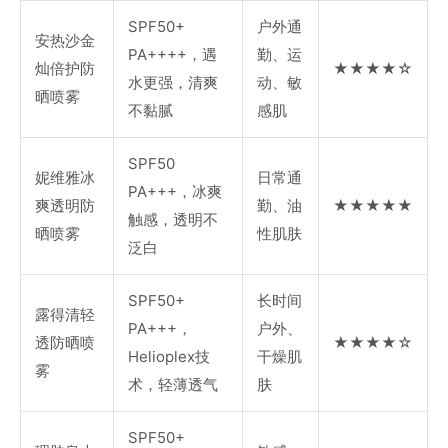
SPF50+
户外通
安热沙金
PA++++，遇
勤、运
灿倍护防
★★★★☆
水更强，清爽
动、敏
晒喷雾
不黏腻
感肌
SPF50
妮维雅冰
日常通
PA+++，冰爽
爽透明防
勤、油
★★★★★
触感，透明不
晒喷雾
性肌肤
泛白
SPF50+
长时间
露得清轻
PA+++，
户外、
透防晒喷
★★★★☆
Helioplex技
干燥肌
雾
术，轻薄透气
肤
SPF50+