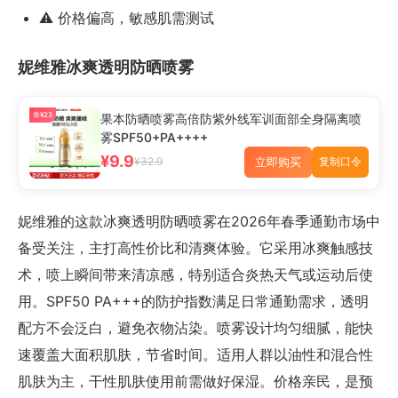
⚠️ 价格偏高，敏感肌需测试
妮维雅冰爽透明防晒喷雾
券¥23
果本防晒喷雾高倍防紫外线军训面部全身隔离喷
雾SPF50+PA++++
¥9.9
立即购买
¥32.9
复制口令
妮维雅的这款冰爽透明防晒喷雾在2026年春季通勤市场中
备受关注，主打高性价比和清爽体验。它采用冰爽触感技
术，喷上瞬间带来清凉感，特别适合炎热天气或运动后使
用。SPF50 PA+++的防护指数满足日常通勤需求，透明
配方不会泛白，避免衣物沾染。喷雾设计均匀细腻，能快
速覆盖大面积肌肤，节省时间。适用人群以油性和混合性
肌肤为主，干性肌肤使用前需做好保湿。价格亲民，是预