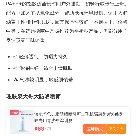
PA+++的指数适合长时间户外通勤，如骑行或步行上班。
配方中加入了抗氧化成分，帮助抵抗环境损伤。适用人群
涵盖干性和中性肌肤，因其保湿性较好，不易拔干。价格
中等，在选购指南中常被推荐为平衡型产品，但部分用户
反馈喷雾气味略重。
✅ 轻薄透气，防晒力持久
✅ 保湿性好，适合干燥肌肤
⚠️ 气味较明显，敏感肌慎选
理肤泉大哥大防晒喷雾
券¥10
海龟爸爸儿童防晒喷雾可上飞机隔离防紫外线防
晒专用青少年军训夏
¥69
立即购买
¥79
复制口令