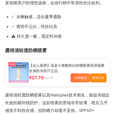
算有限用户的理想选择，在排行榜中常居性价比前列。
✅ 冰爽触感，适合夏季通勤
✅ 透明不泛白，性价比高
⚠️ 持久度一般，需定时补喷
露得清轻透防晒喷雾
券¥30
【达人推荐】高姿小黄帽美白防晒喷雾高倍隔离
全身防水防汗正品
¥27.76
立即购买
¥57.76
复制口令
露得清轻透防晒喷雾以其Helioplex技术闻名，能提供稳定
长效的紫外线防护。这款喷雾的质地非常轻薄，喷后几乎
感觉不到存在感，但防晒力却毫不妥协。SPF50+