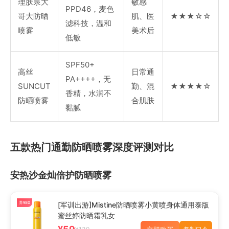
理肤泉大
敏感
PPD46，麦色
哥大防晒
肌、医
★★★☆☆
滤科技，温和
喷雾
美术后
低敏
SPF50+
高丝
日常通
PA++++，无
SUNCUT
勤、混
★★★★☆
香精，水润不
防晒喷雾
合肌肤
黏腻
五款热门通勤防晒喷雾深度评测对比
安热沙金灿倍护防晒喷雾
券¥80
[军训出游]Mistine防晒喷雾小黄喷身体通用泰版
蜜丝婷防晒霜乳女