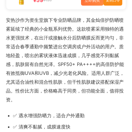
¥59
立即购买
¥139
复制口令
安热沙作为资生堂旗下专业防晒品牌，其金灿倍护防晒喷
雾延续了经典的小金瓶系列优势。这款喷雾采用独特的遇
水更强技术，在出汗或接触水分后防晒膜反而更均匀，非
常适合春季通勤中频繁进出空调房或户外活动的用户。质
地轻盈，喷出的雾状液体迅速成膜，几乎感觉不到黏腻
感，肌肤留有自然光泽。SPF50+ PA++++的高倍防护能
有效抵御UVA和UVB，减少光老化风险。适用人群广泛，
尤其适合油性和混合性肌肤，但干性肌肤建议搭配保湿产
品。性价比方面，价格略高于同类，但功能全面，值得投
资。
✅ 遇水增强防晒力，适合户外通勤
✅ 清爽不黏腻，成膜速度快