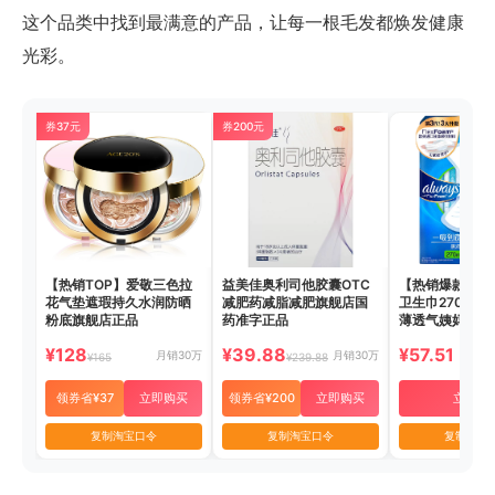
这个品类中找到最满意的产品，让每一根毛发都焕发健康
光彩。
券37元
券200元
【热销TOP】爱敬三色拉
益美佳奥利司他胶囊OTC
【热销爆款】护
花气垫遮瑕持久水润防晒
减肥药减脂减肥旗舰店国
卫生巾270mm
粉底旗舰店正品
药准字正品
薄透气姨妈巾
¥128
¥39.88
¥57.51
月销30万
月销30万
¥165
¥239.88
领券省¥37
立即购买
领券省¥200
立即购买
立即购
复制淘宝口令
复制淘宝口令
复制淘宝