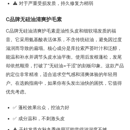
⚠️ 对于严重受损发质，持久修复力稍弱
C品牌无硅油清爽护毛素
C品牌无硅油清爽护毛素是油性头皮和细软塌发质的福
音。它采用氨基酸表活体系，不含传统硅油，避免因过度
滋润而导致的扁塌。核心成分是库拉索芦荟叶汁和泛醇，
能温和补水并调节头皮水油平衡。使用后发根蓬松，发尾
却依然顺滑，打破了“无硅油=干涩”的刻板印象。这款产品
的定位非常精准，适合追求空气感和清爽体验的年轻用
户。在选购指南中，如果你有头发出油快的困扰，它值得
优先考虑。
✅ 蓬松效果出众，控油力好
✅ 成分温和，不刺激头皮
⚠️ 干枯发质在秋冬季使用可能觉得滋润度不够