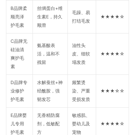
B品牌柔
丝绸蛋白+维
毛躁、易
顺亮泽
生素E，持久
★★★★☆
打结毛发
护毛素
顺滑
C品牌无
氨基酸表
油性头
硅油清
活，温和不
皮、细软
★★★★☆
爽护毛
残留
塌发质
素
D品牌专
水解蚕丝+神
频繁烫
业修护
经酰胺，强
染、严重
★★★☆☆
护毛素
韧发芯
受损发质
E品牌婴
无香精防腐
敏感肌、
儿专用
剂，低敏配
婴幼儿及
★★★★☆
护毛素
方
宠物