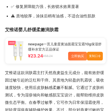
✅ 修复屏障能力强，长效锁水效果显著
⚠️ 质地较厚，涂抹后稍有油感，不适合油性肌肤
艾惟诺婴儿舒缓柔嫩润肤霜
券¥35
newpage一页儿童蛋黄油面霜宝宝霜10g保湿舒
缓补水官方正品保证
¥23.24
立即购买
¥58.24
复制口令
艾惟诺这款润肤霜主打天然燕麦益生元成分，能有效舒缓
因过敏引起的泛红和干痒。其质地为轻盈的乳霜状，吸收
速度较快，使用后皮肤触感柔嫩不黏腻。它通过了皮肤科
测试，专为湿疹倾向和敏感肌宝宝设计，能帮助维持皮肤
微生态平衡。在春季过敏季，它可作为日常保湿霜使用，
对轻度湿疹有辅助修护效果。不过，部分对燕麦过敏的宝