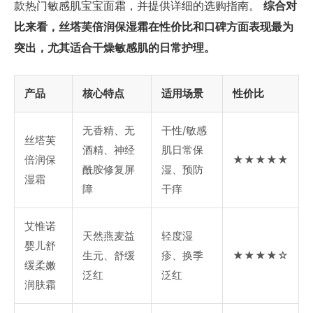
款热门敏感肌宝宝面霜，并提供详细的选购指南。
综合对
比来看，丝塔芙倍润保湿霜在性价比和口碑方面表现最为
突出，尤其适合干燥敏感肌的日常护理。
产品
核心特点
适用场景
性价比
无香精、无
干性/敏感
丝塔芙
酒精、神经
肌日常保
倍润保
★★★★★
酰胺修复屏
湿、预防
湿霜
障
干痒
艾惟诺
天然燕麦益
轻度湿
婴儿舒
生元、舒缓
疹、换季
★★★★☆
缓柔嫩
泛红
泛红
润肤霜