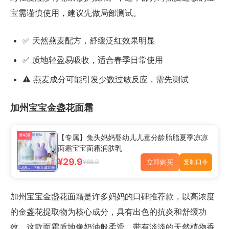
宝需谨慎使用，建议先做局部测试。
✅ 天然燕麦配方，舒缓泛红效果明显
✅ 质地轻盈易吸收，适合春季日常使用
⚠️ 燕麦成分可能引发少数过敏反应，需先测试
加州宝宝金盏花面霜
券¥39
【专属】兔头妈妈婴幼儿儿童分龄胎脂夏季凉凉
面霜宝宝面霜润肤乳
¥29.9
立即购买
¥68.9
复制口令
加州宝宝金盏花面霜是许多妈妈的口碑推荐款，以高浓度
的金盏花提取物为核心成分，具有出色的抗炎和舒缓功
效。这款面霜质地像奶油般柔滑，带有淡淡的天然植物香