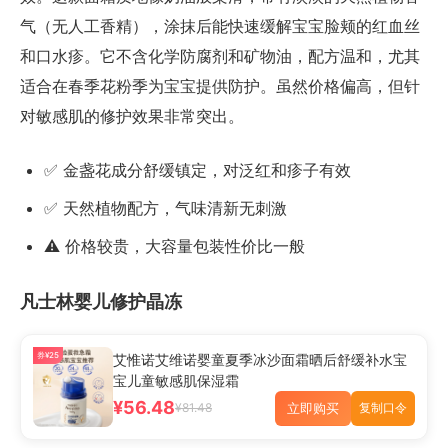
气（无人工香精），涂抹后能快速缓解宝宝脸颊的红血丝
和口水疹。它不含化学防腐剂和矿物油，配方温和，尤其
适合在春季花粉季为宝宝提供防护。虽然价格偏高，但针
对敏感肌的修护效果非常突出。
✅ 金盏花成分舒缓镇定，对泛红和疹子有效
✅ 天然植物配方，气味清新无刺激
⚠️ 价格较贵，大容量包装性价比一般
凡士林婴儿修护晶冻
券¥25
艾惟诺艾维诺婴童夏季冰沙面霜晒后舒缓补水宝
宝儿童敏感肌保湿霜
¥56.48
立即购买
¥81.48
复制口令