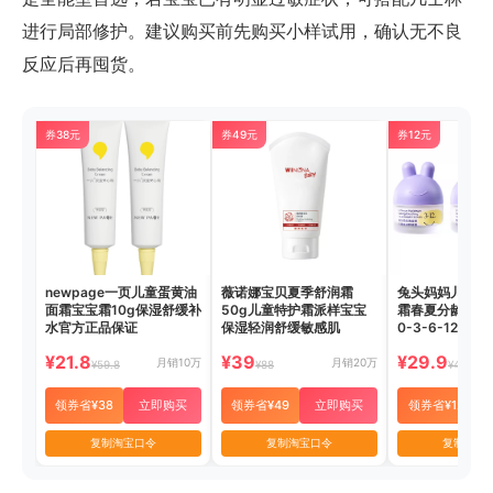
进行局部修护。建议购买前先购买小样试用，确认无不良
反应后再囤货。
券38元
券49元
券12元
newpage一页儿童蛋黄油
薇诺娜宝贝夏季舒润霜
兔头妈妈儿童面
面霜宝宝霜10g保湿舒缓补
50g儿童特护霜派样宝宝
霜春夏分龄胎脂
水官方正品保证
保湿轻润舒缓敏感肌
0-3-6-12岁润
¥21.8
¥39
¥29.9
月销10万
月销20万
¥59.8
¥88
¥41.9
领券省¥38
立即购买
领券省¥49
立即购买
领券省¥12
复制淘宝口令
复制淘宝口令
复制淘宝