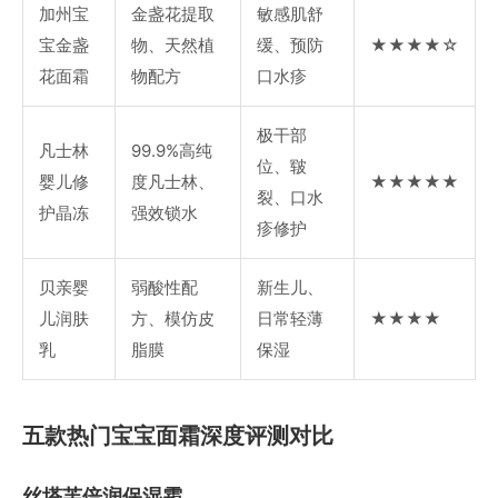
加州宝
金盏花提取
敏感肌舒
宝金盏
物、天然植
缓、预防
★★★★☆
花面霜
物配方
口水疹
极干部
凡士林
99.9%高纯
位、皲
婴儿修
度凡士林、
★★★★★
裂、口水
护晶冻
强效锁水
疹修护
贝亲婴
弱酸性配
新生儿、
儿润肤
方、模仿皮
日常轻薄
★★★★
乳
脂膜
保湿
五款热门宝宝面霜深度评测对比
丝塔芙倍润保湿霜