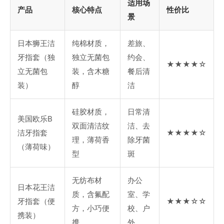
适用场
产品
核心特点
性价比
景
日本狮王洁
纯棉材质，
差旅、
牙指套（独
独立无菌包
约会、
★★★★☆
立无菌包
装，含木糖
餐后清
装）
醇
洁
硅胶材质，
日常清
美国欧乐B
双面清洁纹
洁、去
洁牙指套
★★★★☆
理，薄荷香
除牙菌
（薄荷味）
型
斑
无纺布材
办公
日本花王洁
质，含氟配
室、学
牙指套（便
★★★☆☆
方，小巧便
校、户
携装）
携
外