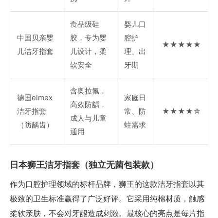
食品级硅
婴儿口
中国贝亲婴
胶，专为婴
腔护
★★★★★
儿洁牙指套
儿设计，柔
理、出
软安全
牙期
含奥拉氟，
德国elmex
家庭日
高效防龋，
洁牙指套
常、防
★★★★☆
成人与儿童
（防龋齿）
蛀需求
通用
日本狮王洁牙指套（独立无菌包装款）
作为口腔护理领域的标杆品牌，狮王的这款洁牙指套以其
极致的卫生标准赢得了广泛好评。它采用纯棉材质，触感
柔软亲肤，不会对牙龈造成刺激。最核心的亮点是每片指