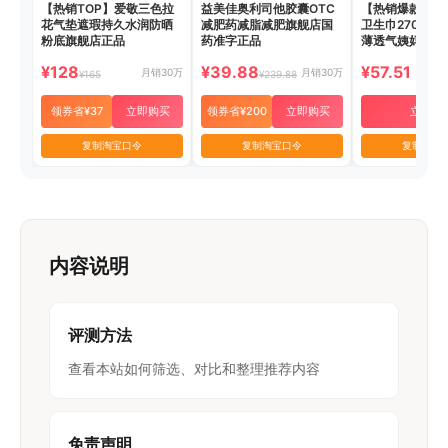
【热销TOP】爱敬三色拉
益美佳奥利司他胶囊OTC
【热销爆款】护
花气垫遮瑕持久水润防晒
减肥药减脂减肥旗舰店国
卫生巾270mm
粉底旗舰店正品
药准字正品
薄透气姨妈巾
¥128
¥39.88
¥57.51
月销30万
月销30万
¥165
¥239.88
领券省¥37
立即购买
领券省¥200
立即购买
立即购
复制淘宝口令
复制淘宝口令
复制淘宝
内容说明
评测方法
查看本站如何筛选、对比和整理推荐内容
免责声明