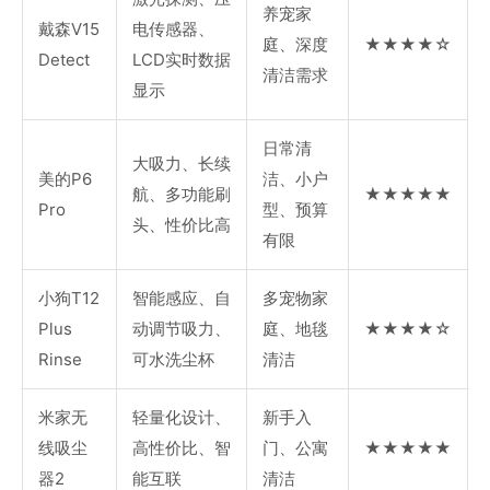
养宠家
戴森V15
电传感器、
庭、深度
★★★★☆
Detect
LCD实时数据
清洁需求
显示
日常清
大吸力、长续
美的P6
洁、小户
航、多功能刷
★★★★★
Pro
型、预算
头、性价比高
有限
小狗T12
智能感应、自
多宠物家
Plus
动调节吸力、
庭、地毯
★★★★☆
Rinse
可水洗尘杯
清洁
米家无
轻量化设计、
新手入
线吸尘
高性价比、智
门、公寓
★★★★★
器2
能互联
清洁