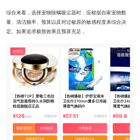
综合来看，选择宠物除螨吸尘器时，应根据自家宠物数
量、清洁频率、预算以及对过敏原的敏感程度来综合决
定。如果追求极致效果且预算充足，
券37元
【热销TOP】爱敬三色拉
【热销爆款】护舒宝液体
【热销爆款】护
花气垫遮瑕持久水润防晒
卫生巾270mm量多日用超
卫生巾240mm
粉底旗舰店正品
薄透气姨妈巾
薄透气姨妈巾
¥128
¥57.51
¥59.8
月销30万
月销30万
¥165
领券省¥37
立即购买
立即购买
立即购
复制淘宝口令
复制淘宝口令
复制淘宝