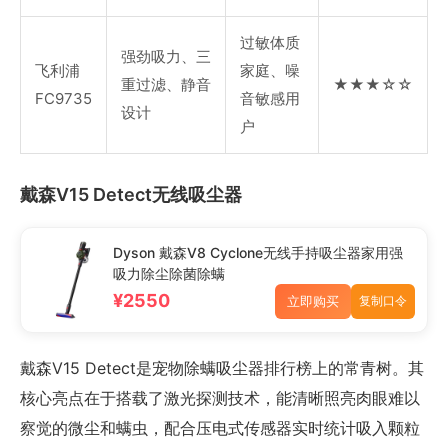
过敏体质
强劲吸力、三
飞利浦
家庭、噪
重过滤、静音
★★★☆☆
FC9735
音敏感用
设计
户
戴森V15 Detect无线吸尘器
Dyson 戴森V8 Cyclone无线手持吸尘器家用强
吸力除尘除菌除螨
¥2550
立即购买
复制口令
戴森V15 Detect是宠物除螨吸尘器排行榜上的常青树。其
核心亮点在于搭载了激光探测技术，能清晰照亮肉眼难以
察觉的微尘和螨虫，配合压电式传感器实时统计吸入颗粒