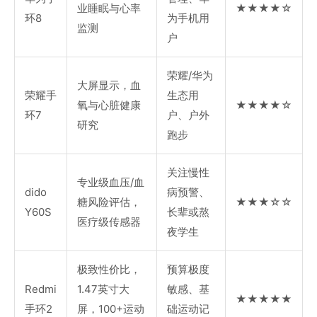
业睡眠与心率
★★★★☆
环8
为手机用
监测
户
荣耀/华为
大屏显示，血
荣耀手
生态用
氧与心脏健康
★★★★☆
环7
户、户外
研究
跑步
关注慢性
专业级血压/血
dido
病预警、
糖风险评估，
★★★☆☆
Y60S
长辈或熬
医疗级传感器
夜学生
极致性价比，
预算极度
Redmi
1.47英寸大
敏感、基
★★★★★
手环2
屏，100+运动
础运动记