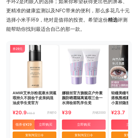
手环2是闭眼入的选择；如果你希望获得更出色的屏幕、
更精准的健康监测以及NFC带来的便利，那么多花几十元
选择小米手环9，绝对是值得的投资。希望这份
精选
评测
能帮助你找到最适合自己的那一款。
券29元
AMIIR艾米尔粉底液水润遮
娜丽丝官方旗舰店户外素
轻瞳美瞳半年抛
瑕持久不脱妆干皮亲妈混
颜防晒霜隔离遮瑕三合一
搭氛围感素颜学
油皮学生党官方
水润妆前乳学生党
小直径隐形眼镜
¥20.9
¥39
¥23.7
月销10
月销2000
¥49.9
领券省¥29
立即购买
立即购买
立即购
复制淘宝口令
复制淘宝口令
复制淘宝