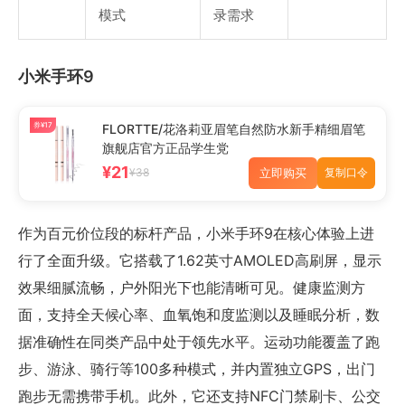
模式
录需求
小米手环9
券¥17
FLORTTE/花洛莉亚眉笔自然防水新手精细眉笔
旗舰店官方正品学生党
¥21
立即购买
¥38
复制口令
作为百元价位段的标杆产品，小米手环9在核心体验上进
行了全面升级。它搭载了1.62英寸AMOLED高刷屏，显示
效果细腻流畅，户外阳光下也能清晰可见。健康监测方
面，支持全天候心率、血氧饱和度监测以及睡眠分析，数
据准确性在同类产品中处于领先水平。运动功能覆盖了跑
步、游泳、骑行等100多种模式，并内置独立GPS，出门
跑步无需携带手机。此外，它还支持NFC门禁刷卡、公交