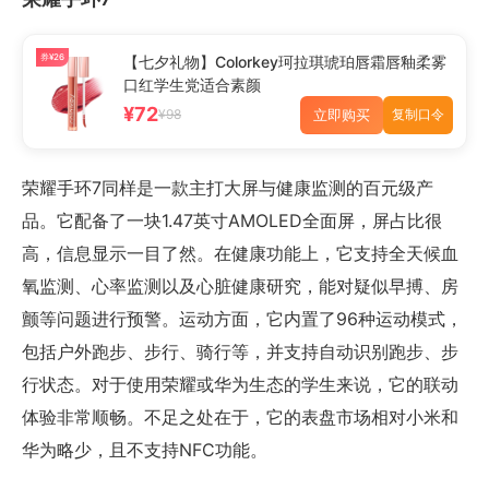
券¥26
【七夕礼物】Colorkey珂拉琪琥珀唇霜唇釉柔雾
口红学生党适合素颜
¥72
立即购买
¥98
复制口令
荣耀手环7同样是一款主打大屏与健康监测的百元级产
品。它配备了一块1.47英寸AMOLED全面屏，屏占比很
高，信息显示一目了然。在健康功能上，它支持全天候血
氧监测、心率监测以及心脏健康研究，能对疑似早搏、房
颤等问题进行预警。运动方面，它内置了96种运动模式，
包括户外跑步、步行、骑行等，并支持自动识别跑步、步
行状态。对于使用荣耀或华为生态的学生来说，它的联动
体验非常顺畅。不足之处在于，它的表盘市场相对小米和
华为略少，且不支持NFC功能。