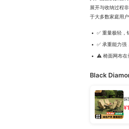
展开与收纳过程非
于大多数家庭用户
✅ 重量极轻
✅ 承重能力强
⚠️ 椅面网布
Black Dia
探
¥