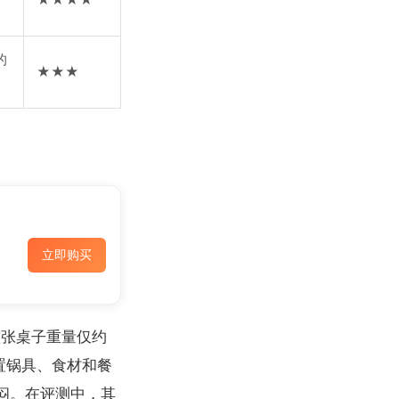
的
★★★
立即购买
整张桌子重量仅约
置锅具、食材和餐
闷。在评测中，其