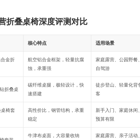
营折叠桌椅深度评测对比
核心特点
适用场景
客铝合金折
航空铝合金框架，轻量抗腐
家庭露营、公园野餐
蚀，承重强
自驾游
碳纤维桌腿，极轻设计，快
徒步登山、轻量化背
d黑钻折叠桌
速搭建
客
叠桌椅套
高性价比，钢管结构，承重
新手入门、家庭休闲
稳定
预算有限
牛津布桌面，大容量收纳
家庭露营、亲子活动
椅套装