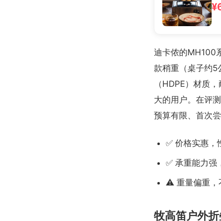
¥
迪卡侬的MH10
款稍重（桌子约5
（HDPE）材质
大的用户。在评测
预算有限、首次尝
✅ 价格实惠，
✅ 承重能力强
⚠️ 重量偏重
牧高笛户外折