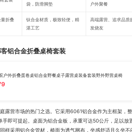
袋，防滑脚垫
户外聚餐
峰轻量折叠
钛合金材质，极致轻便，精
高端露营、追求品质
湛工艺
发烧友
ike挪客铝合金折叠桌椅套装
驼户外折叠蛋卷桌铝合金野餐桌子露营桌装备套装野外野营桌椅
79
庭露营市场的热门之选。它采用6061铝合金作为主框架，
人单手即可提起。桌面为铝合金板，承重可达50公斤，足以放
同样采用铝合金管材，椅面为透气网布，坐感舒适且久坐不