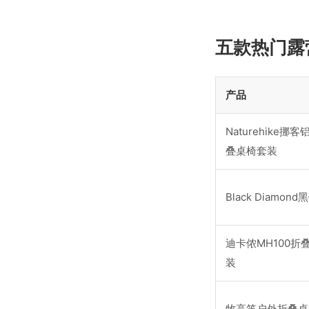
五款热门露
产品
Naturehike挪
叠桌椅套装
Black Diamon
迪卡侬MH100折
装
牧高笛户外折叠桌